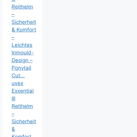
uvex
Exxential
III
Reithelm
–
Sicherheit
&
Komfort