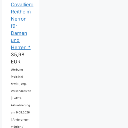
Covalliero
Reithelm
Nerron
für
Damen
und
Herren *
35,98
EUR
Werbung |
Preis inkl.
MwSt., zzgl.
Versandkosten
|
Letzte
Aktualisierung
am 9.08.2026
|
Änderungen
möglich /