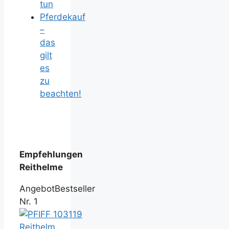
tun
Pferdekauf
–
das
gilt
es
zu
beachten!
Empfehlungen
Reithelme
Angebot
Bestseller
Nr. 1