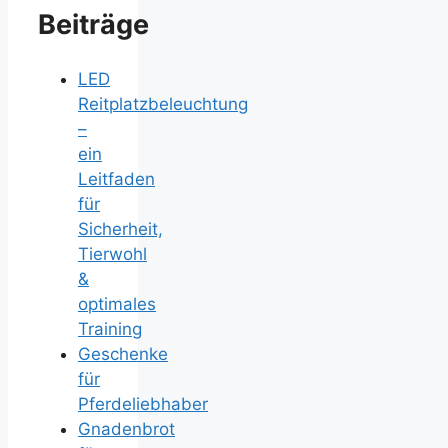
Beiträge
LED
Reitplatzbeleuchtung
–
ein
Leitfaden
für
Sicherheit,
Tierwohl
&
optimales
Training
Geschenke
für
Pferdeliebhaber
Gnadenbrot