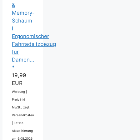
&
Memory-
Schaum
I
Ergonomischer
Fahrradsitzbezug
für
Damen...
*
19,99
EUR
Werbung |
Preis inkl.
MwSt., zzgl.
Versandkosten
|
Letzte
Aktualisierung
am 9.08.2026