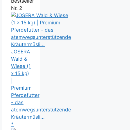
Bestseller
Nr. 2
JOSERA
Wald &
Wiese (1
x 15 kg)
|
Premium
Pferdefutter
- das
atemwegsunterstützende
Kräutermüsli...
*