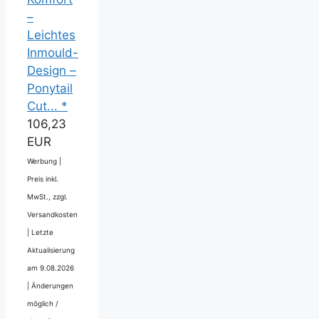
–
Leichtes
Inmould-
Design –
Ponytail
Cut... *
106,23
EUR
Werbung |
Preis inkl.
MwSt., zzgl.
Versandkosten
|
Letzte
Aktualisierung
am 9.08.2026
|
Änderungen
möglich /