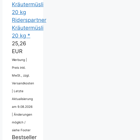
Riderspartner
Kräutermüsli
20 kg *
25,26
EUR
Werbung |
Preis inkl.
MwSt., zzgl.
Versandkosten
|
Letzte
Aktualisierung
am 9.08.2026
|
Änderungen
möglich /
siehe Footer
Bestseller