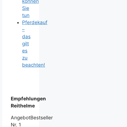
können
Sie
tun
Pferdekauf
–
das
gilt
es
zu
beachten!
Empfehlungen
Reithelme
Angebot
Bestseller
Nr. 1