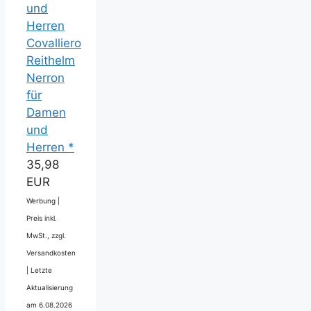
Covalliero
Reithelm
Nerron
für
Damen
und
Herren *
35,98
EUR
Werbung |
Preis inkl.
MwSt., zzgl.
Versandkosten
|
Letzte
Aktualisierung
am 6.08.2026