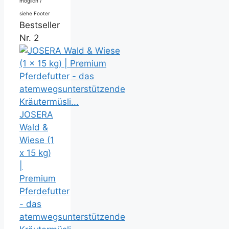
möglich /
siehe Footer
Bestseller
Nr. 2
JOSERA
Wald &
Wiese (1
x 15 kg)
|
Premium
Pferdefutter
- das
atemwegsunterstützende