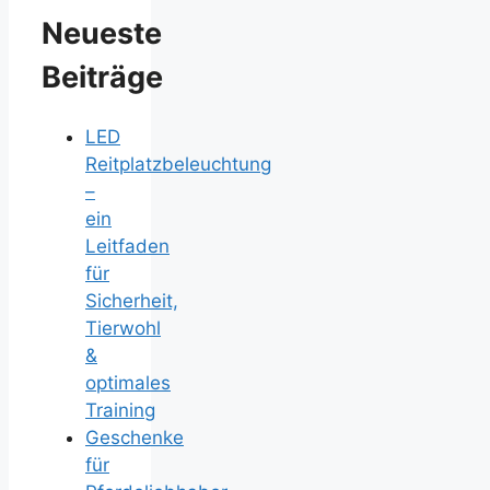
Neueste
Beiträge
LED
Reitplatzbeleuchtung
–
ein
Leitfaden
für
Sicherheit,
Tierwohl
&
optimales
Training
Geschenke
für