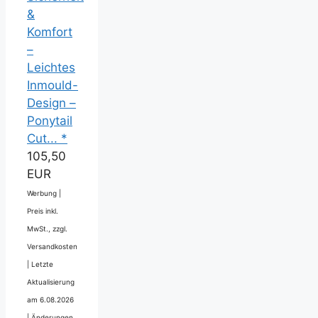
&
Komfort
–
Leichtes
Inmould-
Design –
Ponytail
Cut... *
105,50
EUR
Werbung |
Preis inkl.
MwSt., zzgl.
Versandkosten
|
Letzte
Aktualisierung
am 6.08.2026
|
Änderungen