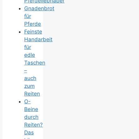
Pferdeliebhaber
Gnadenbrot
für
Pferde
Feinste
Handarbeit
für
edle
Taschen
–
auch
zum
Reiten
O-
Beine
durch
Reiten?
Das