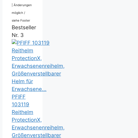
|
Änderungen
möglich /
siehe Footer
Bestseller
Nr. 3
PFIFF
103119
Reithelm
ProtectionX,
Erwachsenenreihelm,
Größenverstellbarer