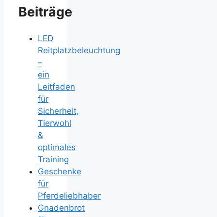
Beiträge
LED
Reitplatzbeleuchtung
–
ein
Leitfaden
für
Sicherheit,
Tierwohl
&
optimales
Training
Geschenke
für
Pferdeliebhaber
Gnadenbrot