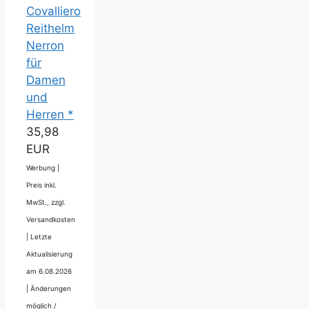
Covalliero
Reithelm
Nerron
für
Damen
und
Herren *
35,98
EUR
Werbung |
Preis inkl.
MwSt., zzgl.
Versandkosten
|
Letzte
Aktualisierung
am 6.08.2026
|
Änderungen
möglich /