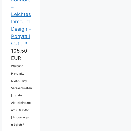
–
Leichtes
Inmould-
Design –
Ponytail
Cut... *
105,50
EUR
Werbung |
Preis inkl.
MwSt., zzgl.
Versandkosten
|
Letzte
Aktualisierung
am 6.08.2026
|
Änderungen
möglich /