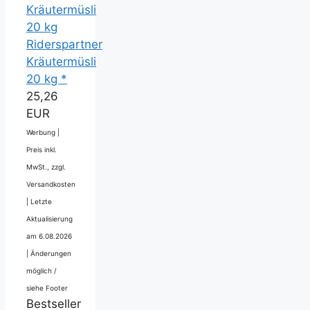
Riderspartner
Kräutermüsli
20 kg *
25,26
EUR
Werbung |
Preis inkl.
MwSt., zzgl.
Versandkosten
|
Letzte
Aktualisierung
am 6.08.2026
|
Änderungen
möglich /
siehe Footer
Bestseller