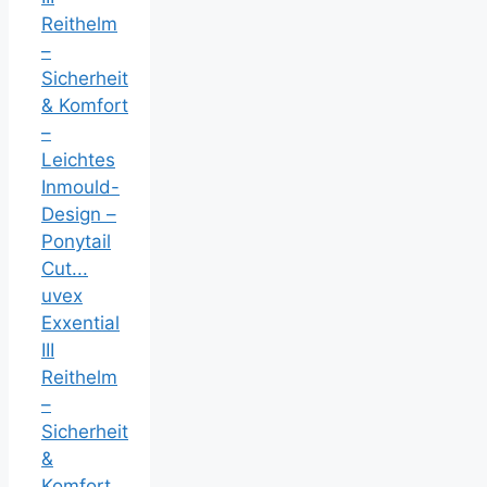
uvex
Exxential
III
Reithelm
–
Sicherheit
&
Komfort