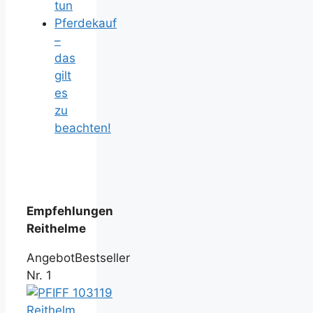
tun
Pferdekauf
–
das
gilt
es
zu
beachten!
Empfehlungen
Reithelme
Angebot
Bestseller
Nr. 1