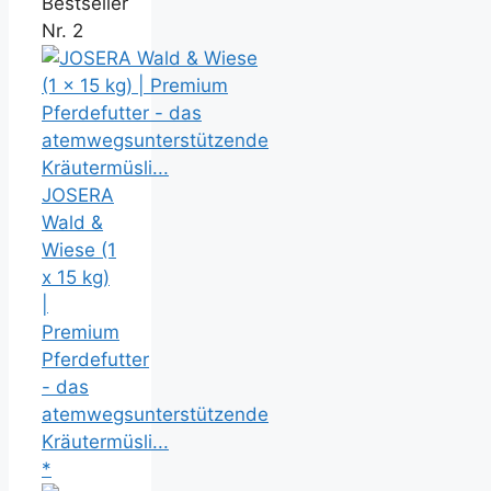
Bestseller
Nr. 2
JOSERA
Wald &
Wiese (1
x 15 kg)
|
Premium
Pferdefutter
- das
atemwegsunterstützende
Kräutermüsli...
*