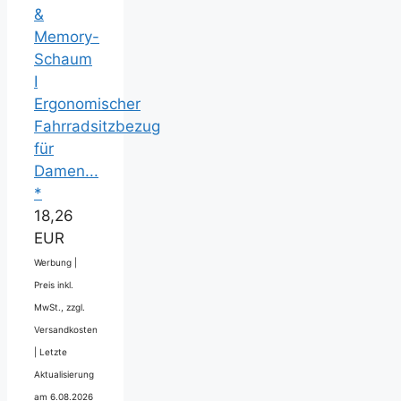
&
Memory-
Schaum
I
Ergonomischer
Fahrradsitzbezug
für
Damen...
*
18,26
EUR
Werbung |
Preis inkl.
MwSt., zzgl.
Versandkosten
|
Letzte
Aktualisierung
am 6.08.2026