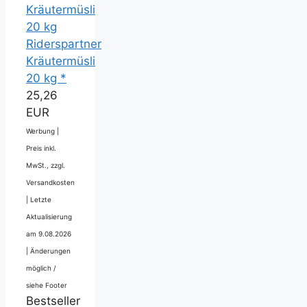
Riderspartner
Kräutermüsli
20 kg *
25,26
EUR
Werbung |
Preis inkl.
MwSt., zzgl.
Versandkosten
|
Letzte
Aktualisierung
am 9.08.2026
|
Änderungen
möglich /
siehe Footer
Bestseller