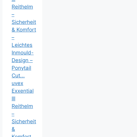
uvex
Exxential
III
Reithelm
–
Sicherheit
&
Komfort