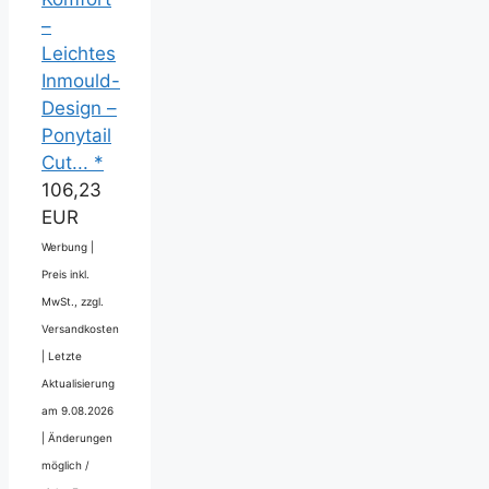
–
Leichtes
Inmould-
Design –
Ponytail
Cut... *
106,23
EUR
Werbung |
Preis inkl.
MwSt., zzgl.
Versandkosten
|
Letzte
Aktualisierung
am 9.08.2026
|
Änderungen
möglich /