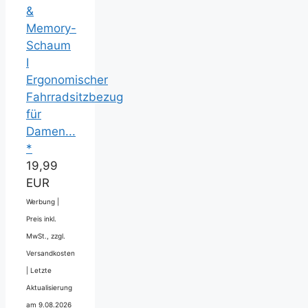
&
Memory-
Schaum
I
Ergonomischer
Fahrradsitzbezug
für
Damen...
*
19,99
EUR
Werbung |
Preis inkl.
MwSt., zzgl.
Versandkosten
|
Letzte
Aktualisierung
am 9.08.2026