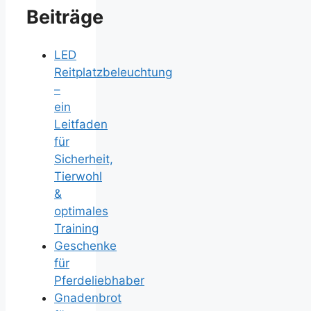
Beiträge
LED
Reitplatzbeleuchtung
–
ein
Leitfaden
für
Sicherheit,
Tierwohl
&
optimales
Training
Geschenke
für
Pferdeliebhaber
Gnadenbrot