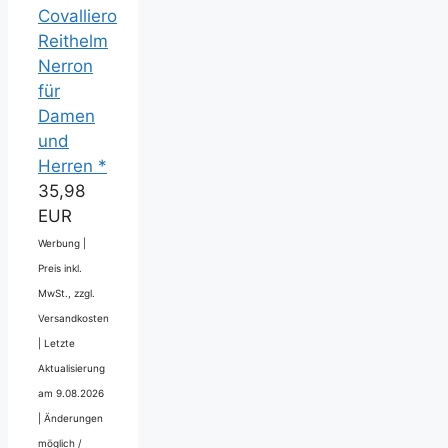
Covalliero
Reithelm
Nerron
für
Damen
und
Herren *
35,98
EUR
Werbung |
Preis inkl.
MwSt., zzgl.
Versandkosten
|
Letzte
Aktualisierung
am 9.08.2026
|
Änderungen
möglich /