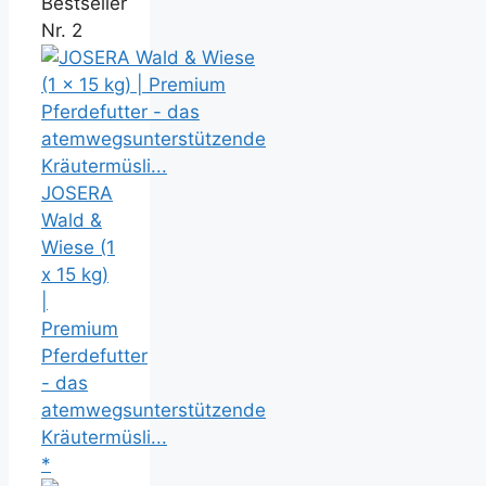
Bestseller
Nr. 2
JOSERA
Wald &
Wiese (1
x 15 kg)
|
Premium
Pferdefutter
- das
atemwegsunterstützende
Kräutermüsli...
*