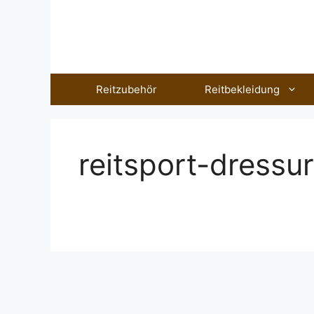
Zum
Inhalt
springen
Reitzubehör
Reitbekleidung
reitsport-dressur