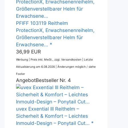
PFIFF 103119 Reithelm
ProtectionX, Erwachsenenreihelm,
Größenverstellbarer Helm für
Erwachsene... *
36,99 EUR
Werbung | Preis inkl. MwSt., zzgl. Versandkosten |
Letzte
Aktualisierung am 6.08.2026 |
Änderungen möglich / siehe
Footer
Angebot
Bestseller Nr. 4
uvex Exxential III Reithelm –
Sicherheit & Komfort – Leichtes
Inmould-Design – Ponytail Cut... *