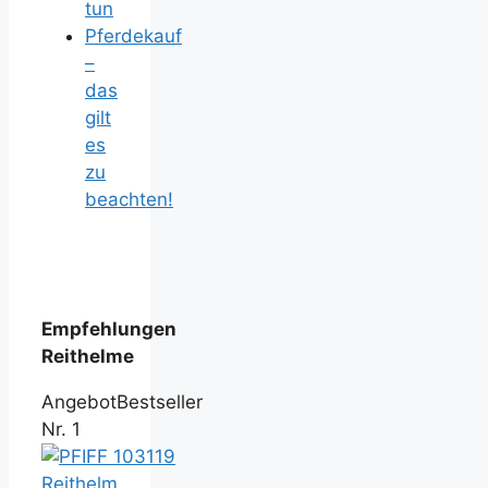
tun
Pferdekauf
–
das
gilt
es
zu
beachten!
Empfehlungen
Reithelme
Angebot
Bestseller
Nr. 1