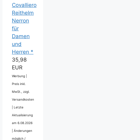
Covalliero
Reithelm
Nerron
für
Damen
und
Herren *
35,98
EUR
Werbung |
Preis inkl.
MwSt., zzgl.
Versandkosten
|
Letzte
Aktualisierung
am 6.08.2026
|
Änderungen
möglich /