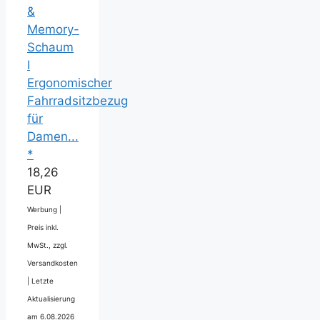
&
Memory-
Schaum
I
Ergonomischer
Fahrradsitzbezug
für
Damen...
*
18,26
EUR
Werbung |
Preis inkl.
MwSt., zzgl.
Versandkosten
|
Letzte
Aktualisierung
am 6.08.2026