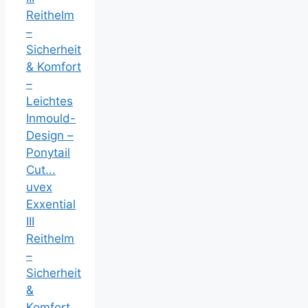
uvex
Exxential
III
Reithelm
–
Sicherheit
&
Komfort