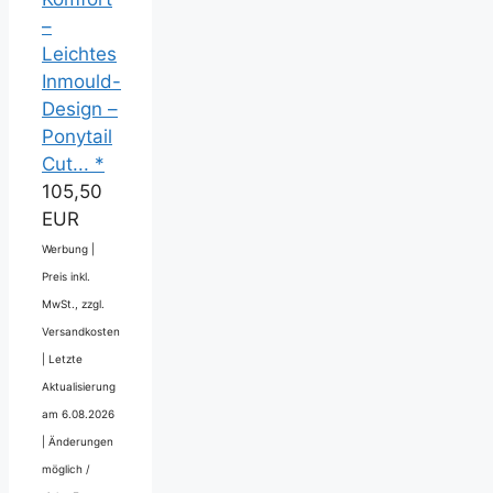
–
Leichtes
Inmould-
Design –
Ponytail
Cut... *
105,50
EUR
Werbung |
Preis inkl.
MwSt., zzgl.
Versandkosten
|
Letzte
Aktualisierung
am 6.08.2026
|
Änderungen
möglich /