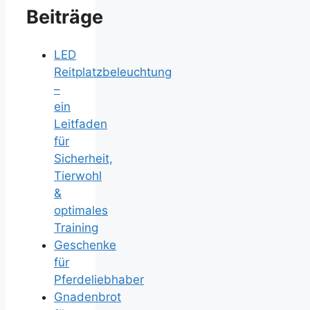
Beiträge
LED
Reitplatzbeleuchtung
–
ein
Leitfaden
für
Sicherheit,
Tierwohl
&
optimales
Training
Geschenke
für
Pferdeliebhaber
Gnadenbrot