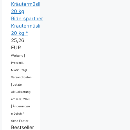
Riderspartner
Kräutermüsli
20 kg *
25,26
EUR
Werbung |
Preis inkl.
MwSt., zzgl.
Versandkosten
|
Letzte
Aktualisierung
am 6.08.2026
|
Änderungen
möglich /
siehe Footer
Bestseller