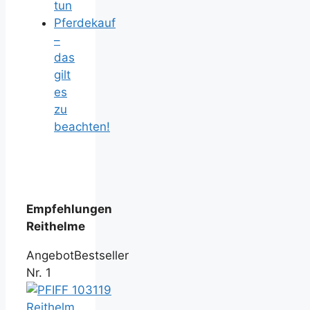
tun
Pferdekauf
–
das
gilt
es
zu
beachten!
Empfehlungen
Reithelme
Angebot
Bestseller
Nr. 1