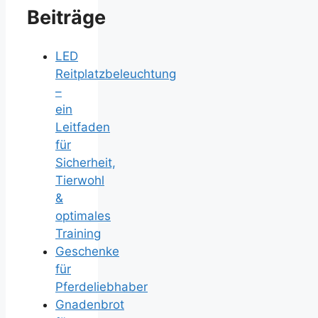
Beiträge
LED
Reitplatzbeleuchtung
–
ein
Leitfaden
für
Sicherheit,
Tierwohl
&
optimales
Training
Geschenke
für
Pferdeliebhaber
Gnadenbrot