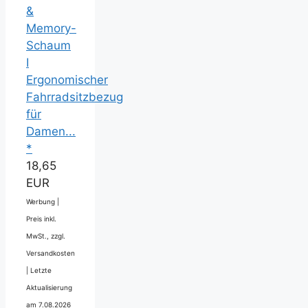
&
Memory-
Schaum
I
Ergonomischer
Fahrradsitzbezug
für
Damen...
*
18,65
EUR
Werbung |
Preis inkl.
MwSt., zzgl.
Versandkosten
|
Letzte
Aktualisierung
am 7.08.2026