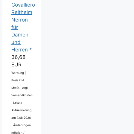
Covalliero
Reithelm
Nerron
für
Damen
und
Herren *
36,68
EUR
Werbung |
Preis inkl.
MwSt., zzgl.
Versandkosten
|
Letzte
Aktualisierung
am 7.08.2026
|
Änderungen
möglich /