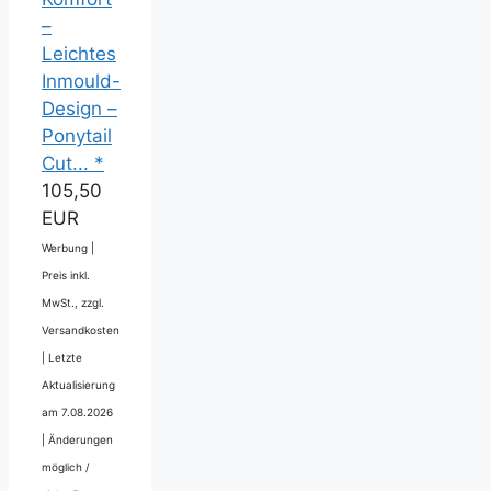
–
Leichtes
Inmould-
Design –
Ponytail
Cut... *
105,50
EUR
Werbung |
Preis inkl.
MwSt., zzgl.
Versandkosten
|
Letzte
Aktualisierung
am 7.08.2026
|
Änderungen
möglich /