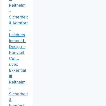
uvex
Exxential
III
Reithelm
–
Sicherheit
&
Komfort