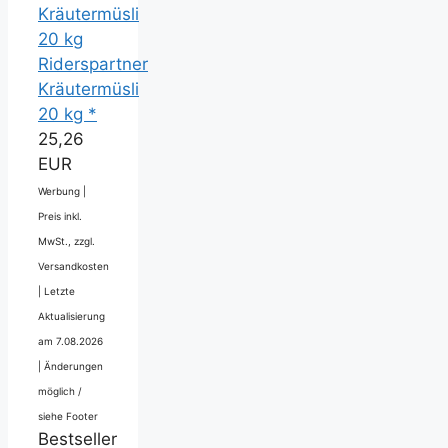
Riderspartner
Kräutermüsli
20 kg *
25,26
EUR
Werbung |
Preis inkl.
MwSt., zzgl.
Versandkosten
|
Letzte
Aktualisierung
am 7.08.2026
|
Änderungen
möglich /
siehe Footer
Bestseller