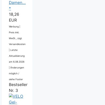
Damen...
*
18,26
EUR
Werbung |
Preis inkl.
MwSt., zzgl.
Versandkosten
|
Letzte
Aktualisierung
am 6.08.2026
|
Änderungen
möglich /
siehe Footer
Bestseller
Nr. 3