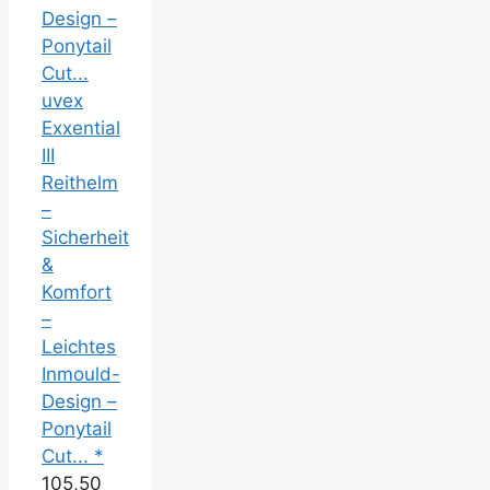
uvex
Exxential
III
Reithelm
–
Sicherheit
&
Komfort
–
Leichtes
Inmould-
Design –
Ponytail
Cut... *
105,50