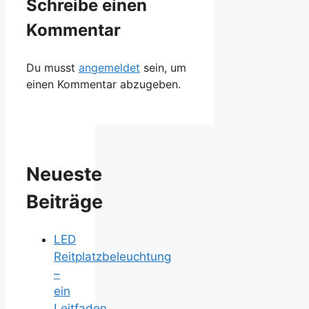
Schreibe einen
Kommentar
Du musst
angemeldet
sein, um
einen Kommentar abzugeben.
Neueste
Beiträge
LED
Reitplatzbeleuchtung
–
ein
Leitfaden