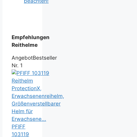
beachten!
Empfehlungen
Reithelme
Angebot
Bestseller
Nr. 1
PFIFF
103119