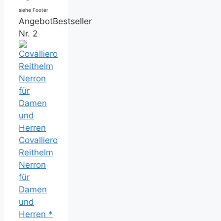
siehe Footer
Angebot
Bestseller
Nr. 2
Covalliero
Reithelm
Nerron
für
Damen
und
Herren *