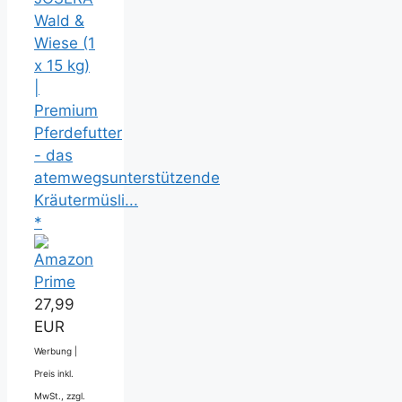
Wald &
Wiese (1
x 15 kg)
|
Premium
Pferdefutter
- das
atemwegsunterstützende
Kräutermüsli...
*
27,99
EUR
Werbung |
Preis inkl.
MwSt., zzgl.