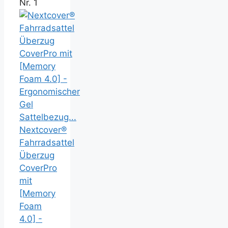
Nr. 1
Nextcover®
Fahrradsattel
Überzug
CoverPro
mit
[Memory
Foam
4.0] -