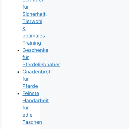
für
Sicherheit,
Tierwohl
&
optimales
Training
Geschenke
für
Pferdeliebhaber
Gnadenbrot
für
Pferde
Feinste
Handarbeit
für
edle
Taschen