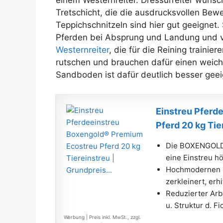
einem Westernreiter. Dressurreiter wünsc
Tretschicht, die die ausdrucksvollen Bewe
Teppichschnitzeln sind hier gut geeignet.
Pferden bei Absprung und Landung und v
Westernreiter
, die für die Reining trainie
rutschen und brauchen dafür einen weic
Sandboden ist dafür deutlich besser geei
Einstreu Pferd
Pferd 20 kg Tier
Die BOXENGOLD 
eine Einstreu hö
Hochmodernen H
zerkleinert, erhi
Reduzierter Arb
u. Struktur d. Fi
Werbung | Preis inkl. MwSt., zzgl.