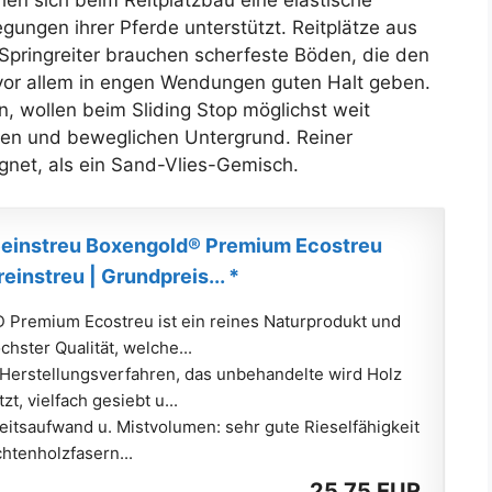
hen sich beim Reitplatzbau eine elastische
gungen ihrer Pferde unterstützt. Reitplätze aus
 Springreiter brauchen scherfeste Böden, die den
or allem in engen Wendungen guten Halt geben.
ren, wollen beim Sliding Stop möglichst weit
hen und beweglichen Untergrund. Reiner
gnet, als ein Sand-Vlies-Gemisch.
eeinstreu Boxengold® Premium Ecostreu
einstreu | Grundpreis... *
Premium Ecostreu ist ein reines Naturprodukt und
chster Qualität, welche...
erstellungsverfahren, das unbehandelte wird Holz
tzt, vielfach gesiebt u...
eitsaufwand u. Mistvolumen: sehr gute Rieselfähigkeit
chtenholzfasern...
25,75 EUR