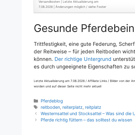
Versandkosten |
Letzte Aktualisierung am
7.08.2026 |
Änderungen möglich / siehe Footer
Gesunde Pferdebeine
Trittfestigkeit, eine gute Federung, Scher
der Reitweise – für jeden Reitboden wich
können.
Der richtige Untergrund
unterstüt
es durch ungeeignete Eigenschaften zu s
Letzte Aktualisierung am 7.08.2026 / Affiliate Links / Bilder von der 
worden und auf dieser Seite nicht mehr aktuell
Kategorien
Pferdeblog
Schlagwörter
reitboden
,
reiterplatz
,
reitplatz
Westernsattel und Stocksattel – Was sind die 
Pferde richtig füttern – das solltest du wissen