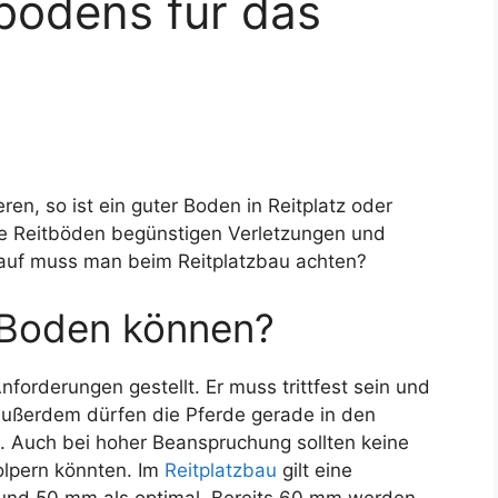
tbodens für das
eren, so ist ein guter Boden in Reitplatz oder
te Reitböden begünstigen Verletzungen und
auf muss man beim Reitplatzbau achten?
 Boden können?
orderungen gestellt. Er muss trittfest sein und
ußerdem dürfen die Pferde gerade in den
. Auch bei hoher Beanspruchung sollten keine
olpern könnten. Im
Reitplatzbau
gilt eine
10 und 50 mm als optimal. Bereits 60 mm werden,